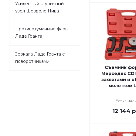
Усиленный ступичный
узел Шевроле Нива
Противотуманные фары
Лада Гранта
Зеркала Лада Гранта с
поворотниками
Съемник фо
Мерседес CDI
захватами и 
молотком L
Есть в нал
12 144
р