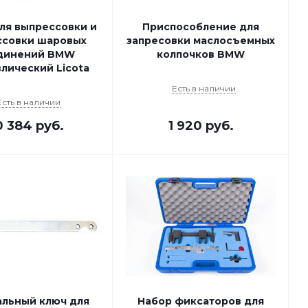
ля выпрессовки и
Приспособление для
ссовки шаровых
запресовки маслосъемных
динений BMW
колпочков BMW
лический Licota
Есть в наличии
Есть в наличии
0 384
руб.
1 920
руб.
льный ключ для
Набор фиксаторов для