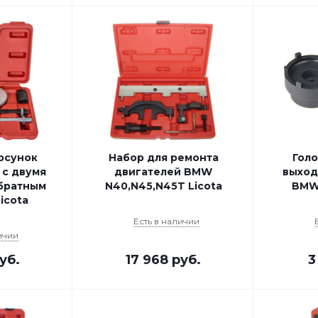
рсунок
Набор для ремонта
Голо
 с двумя
двигателей BMW
выход
обратным
N40,N45,N45T Licota
BMW
icota
Есть в наличии
ичии
уб.
17 968
руб.
3