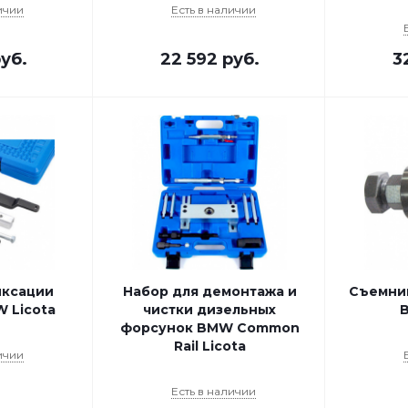
ичии
Есть в наличии
уб.
22 592
руб.
3
иксации
Набор для демонтажа и
Съемни
 Licota
чистки дизельных
форсунок BMW Common
Rail Licota
ичии
Есть в наличии