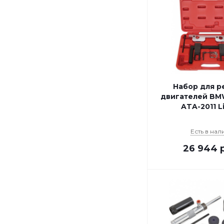
Набор для р
двигателей BMW
ATA-2011 L
Есть в нал
26 944
р