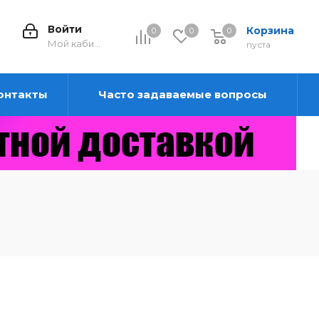
Войти
Корзина
0
0
0
0
Мой кабинет
пуста
онтакты
Часто задаваемые вопросы