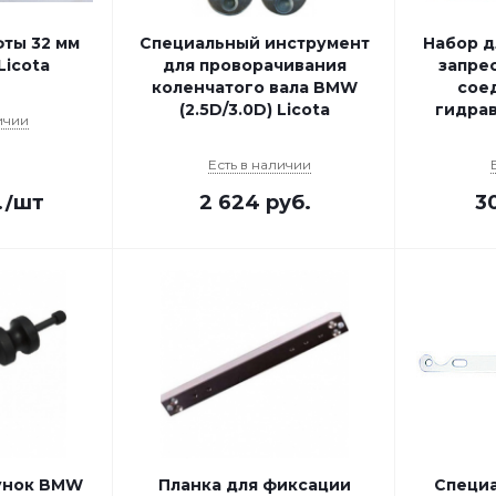
ты 32 мм
Специальный инструмент
Набор д
icota
для проворачивания
запре
коленчатого вала BMW
сое
(2.5D/3.0D) Licota
гидрав
ичии
Есть в наличии
.
/шт
2 624
руб.
3
унок BMW
Планка для фиксации
Специа