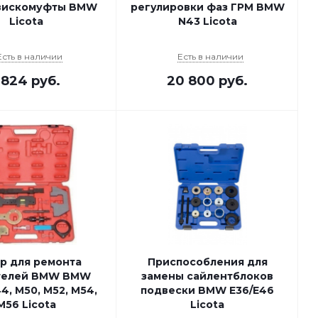
вискомуфты BMW
регулировки фаз ГРМ BMW
Licota
N43 Licota
Есть в наличии
Есть в наличии
 824
руб.
20 800
руб.
р для ремонта
Приспособления для
телей BMW BMW
замены сайлентблоков
4, M50, M52, M54,
подвески BMW E36/E46
M56 Licota
Licota