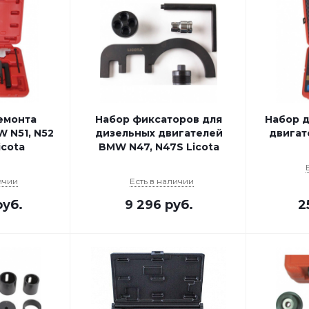
емонта
Набор фиксаторов для
Набор 
 N51, N52
дизельных двигателей
двигат
icota
BMW N47, N47S Licota
ичии
Есть в наличии
уб.
9 296
руб.
2