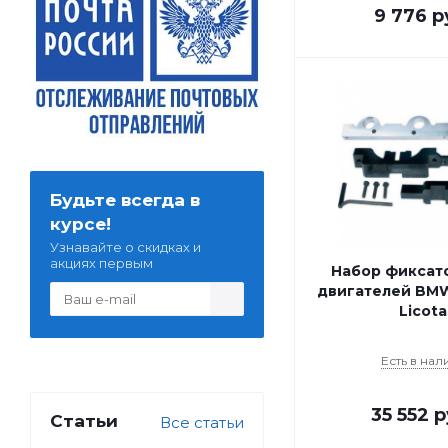
9 776
р
Будьте всегда в
курсе!
Узнавайте о скидках и
акциях первым
Набор фиксат
двигателей BMW
Licota
Есть в нал
35 552
р
Статьи
Все статьи