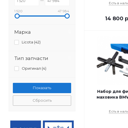
Есть в нал
1 520
47 984
14 800
р
Марка
Licota (
42
)
Тип запчасти
Оригинал (
4
)
Набор для ф
маховика BMW
Сбросить
Есть в нал