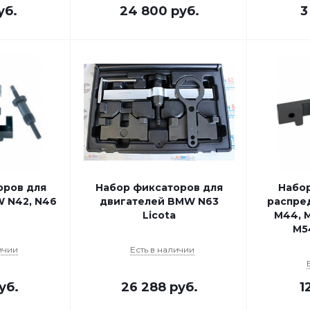
уб.
24 800
руб.
3
оров для
Набор фиксаторов для
Набор
 N42, N46
двигателей BMW N63
распре
Licota
M44, M
M54
ичии
Есть в наличии
уб.
26 288
руб.
1