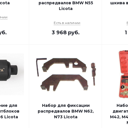
icota
распредвалов BMW N55
шкива 
Licota
ичии
Есть в наличии
уб.
3 968
руб.
1
ние для
Набор для фиксации
Набо
нтблоков
распредвалов BMW N62,
двига
 Licota
N73 Licota
M42, M4