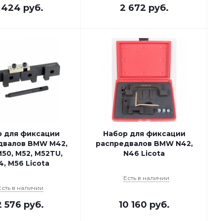
 424
руб.
2 672
руб.
 для фиксации
Набор для фиксации
двалов BMW M42,
распредвалов BMW N42,
50, M52, M52TU,
N46 Licota
, M56 Licota
Есть в наличии
Есть в наличии
2 576
руб.
10 160
руб.