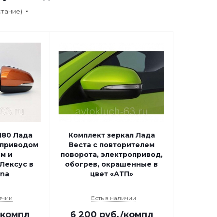
стание)
180 Лада
Комплект зеркал Лада
оприводом
Веста с повторителем
м и
поворота, электропривод,
Лексус в
обогрев, окрашенные в
ina
цвет «АТП»
ичии
Есть в наличии
/компл
6 200
руб.
/компл