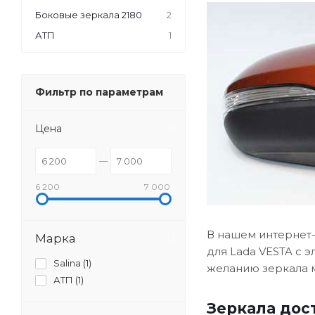
Боковые зеркала 2180
2
АТП
1
Фильтр по параметрам
Цена
6 200
7 000
В нашем интернет-
Марка
для Lada VESTA с 
Salina (
1
)
желанию зеркала м
АТП (
1
)
Зеркала дос