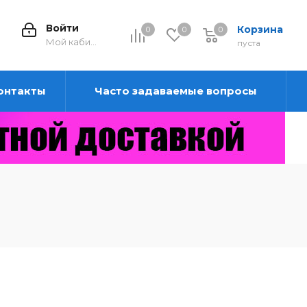
Войти
Корзина
0
0
0
0
Мой кабинет
пуста
онтакты
Часто задаваемые вопросы