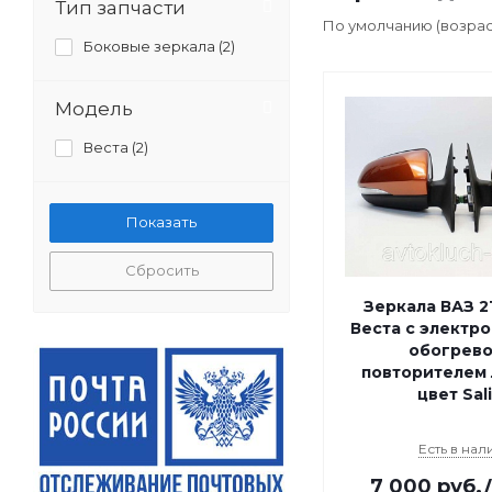
Тип запчасти
По умолчанию (возра
Боковые зеркала (
2
)
Модель
Веста (
2
)
Сбросить
Зеркала ВАЗ 2
Веста с электр
обогрево
повторителем 
цвет Sal
Есть в нал
7 000
руб.