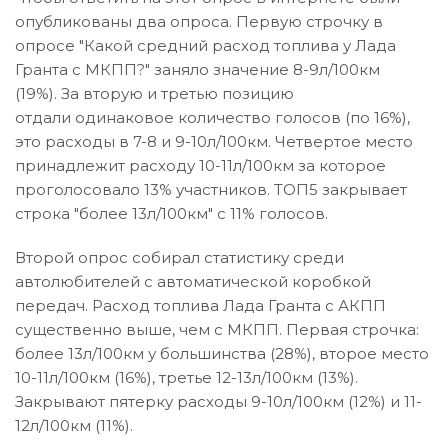
опубликованы два опроса. Первую строчку в
опросе "Какой средний расход топлива у Лада
Гранта с МКПП?" заняло значение 8-9л/100км
(19%). За вторую и третью позицию
отдали одинаковое количество голосов (по 16%),
это расходы в 7-8 и 9-10л/100км. Четвертое место
принадлежит расходу 10-11л/100км за которое
проголосовало 13% участников. ТОП5 закрывает
строка "более 13л/100км" с 11% голосов.
Второй опрос собирал статистику среди
автолюбителей с автоматической коробкой
передач. Расход топлива Лада Гранта с АКПП
существенно выше, чем с МКПП. Первая строчка:
более 13л/100км у большинства (28%), второе место
10-11л/100км (16%), третье 12-13л/100км (13%).
Закрывают пятерку расходы 9-10л/100км (12%) и 11-
12л/100км (11%).